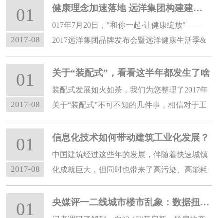
民服务及修理等行业商务活动指数位于收缩区
健康理念加速落地 远洋集团构建建筑健康生态圈
01
间，业务总量有所回落。
017年7月20日，"和你一起·让健康绽放"——
2017-08
2017远洋集团品牌发布会暨远洋健康生活季&
远洋益跑启动活动在北京远洋盈创健康产业园
举办。
关于“装配式”，看看这半年都发生了啥
01
装配式发展如火如荼，我们为您整理了2017年
2017-08
关于“装配式”不可不知的几件事，相信对于工
程建设有一定的帮助，一起来看吧。
信息化技术如何带动建筑工业化发展？
01
中国建筑经过这些年的发展，伴随着快速城镇
2017-08
化成就巨大，但同时也带来了高污染、高能耗
和低质量、低效率等问题。
央媒评一二线城市楼市乱象：数据扭曲，房贷利率上浮误伤刚需
01